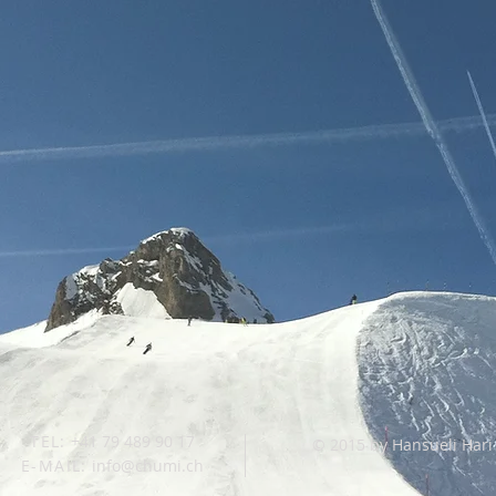
TEL:
+41 79 489 90 17
© 2015 by Hansueli Hari
E-MAIL:
info@chumi.ch